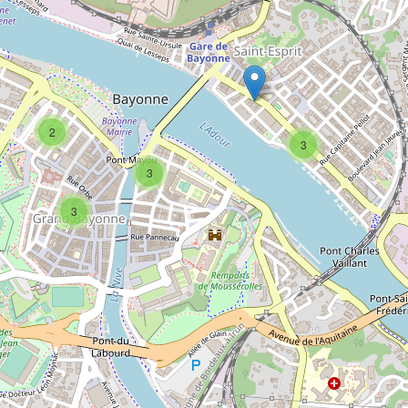
2
3
3
3