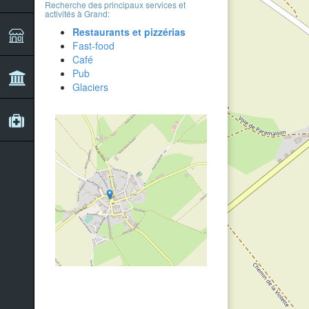
Recherche des principaux services et
activités à Grand:
Restaurants et pizzérias
Fast-food
Café
Pub
Glaciers