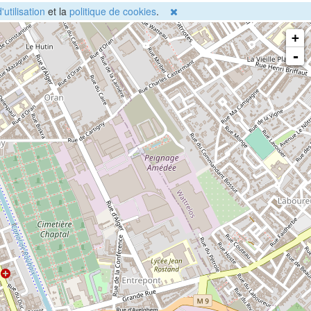
'utilisation
et la
politique de cookies
.
+
-