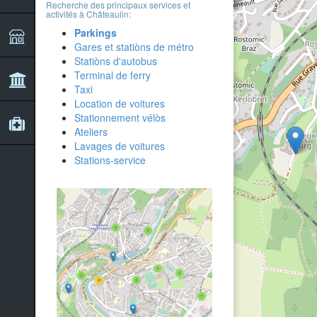
Recherche des principaux services et
activités à Châteaulin:
Parkings
Gares et statiòns de métro
Statiòns d'autobus
Terminal de ferry
Taxi
Location de voitures
Stationnement vélòs
Ateliers
Lavages de voitures
Stations-service
2