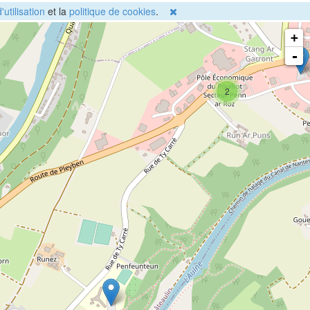
'utilisation
et la
politique de cookies
.
+
-
2