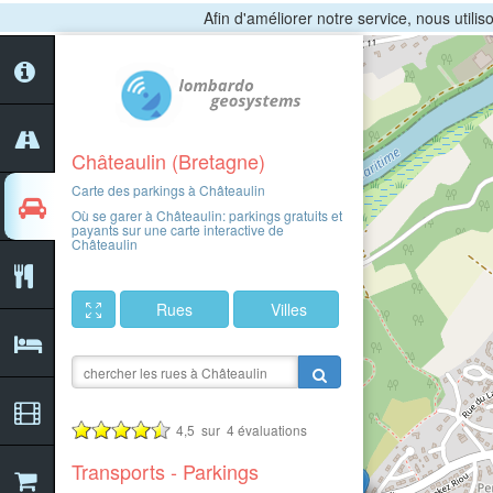
Afin d'améliorer notre service, nous utili
Châteaulin (Bretagne)
Carte des parkings à Châteaulin
Où se garer à Châteaulin: parkings gratuits et
payants sur une carte interactive de
Châteaulin
Rues
Villes
4,5
sur
4
évaluations
Transports - Parkings