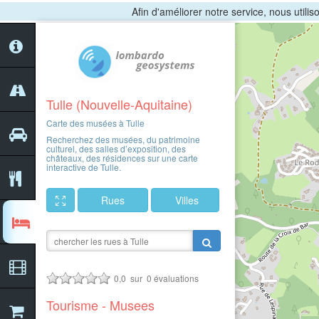
Afin d'améliorer notre service, nous utili
Tulle (Nouvelle-Aquitaine)
Carte des musées à Tulle
Recherchez des musées, du patrimoine
culturel, des salles d’exposition, des
châteaux, des résidences sur une carte
interactive de Tulle.
Rues
Villes
0,0
sur
0
évaluations
Tourisme - Musees