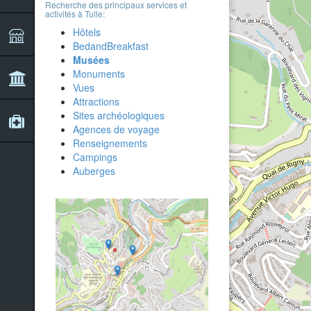
Recherche des principaux services et
activités à Tulle:
Hôtels
BedandBreakfast
Musées
Monuments
Vues
Attractions
Sites archéologiques
Agences de voyage
Renseignements
Campings
Auberges
4