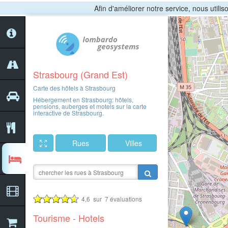
Afin d'améliorer notre service, nous utili
2
Strasbourg (Grand Est)
Carte des hôtels à Strasbourg
Hébergement en Strasbourg: hôtels,
pensions, auberges et motels sur la carte
interactive de Strasbourg.
Rues
Villes
4,6
sur
7
évaluations
2
Tourisme - Hotels