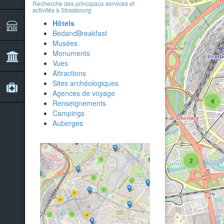
Recherche des principaux services et
activités à Strasbourg:
Hôtels
2
BedandBreakfast
Musées
Monuments
Vues
Attractions
Sites archéologiques
Agences de voyage
4
Renseignements
Campings
Auberges
2