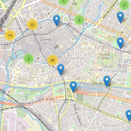
3
2
2
22
19
3
20