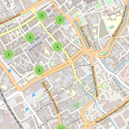
6
8
9
4
4
8