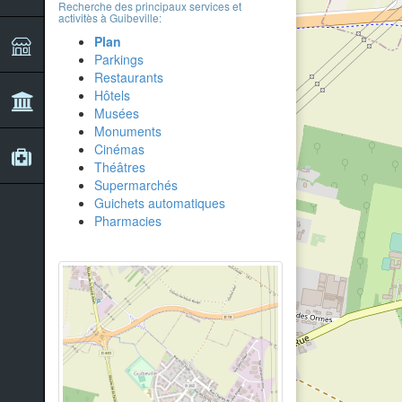
Recherche des principaux services et
activitès à Guibeville:
Plan
Parkings
Restaurants
Hôtels
Musées
Monuments
Cinémas
Théâtres
Supermarchés
Guichets automatiques
Pharmacies