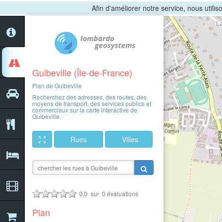
Afin d'améliorer notre service, nous utili
Guibeville (Île-de-France)
Plan de Guibeville
Recherchez des adresses, des routes, des
moyens de transport, des services publics et
commerciaux sur la carte interactive de
Guibeville.
Rues
Villes
0,0
sur
0
évaluations
Plan