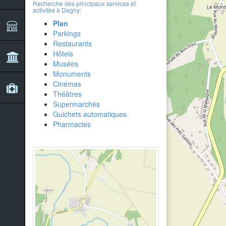
Recherche des principaux services et
activitès à Dagny:
Plan
Parkings
Restaurants
Hôtels
Musées
Monuments
Cinémas
Théâtres
Supermarchés
Guichets automatiques
Pharmacies