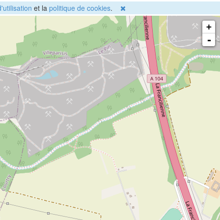
'utilisation
et la
politique de cookies
.
+
-