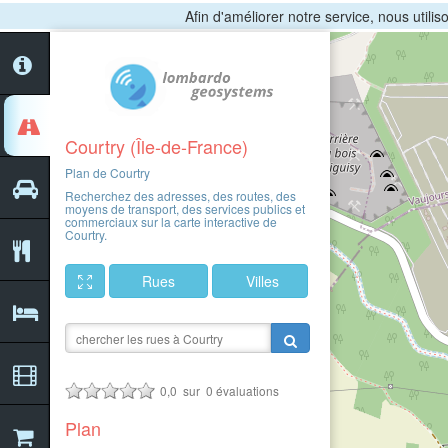
Afin d'améliorer notre service, nous utili
Courtry (Île-de-France)
Plan de Courtry
Recherchez des adresses, des routes, des
moyens de transport, des services publics et
commerciaux sur la carte interactive de
Courtry.
Rues
Villes
0,0
sur
0
évaluations
Plan