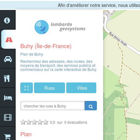
Afin d'améliorer notre service, nous utili
Buhy (Île-de-France)
Plan de Buhy
Recherchez des adresses, des routes, des
moyens de transport, des services publics et
commerciaux sur la carte interactive de Buhy.
Rues
Villes
0,0
sur
0
évaluations
Plan